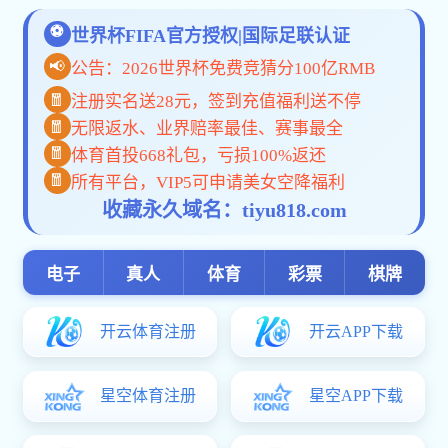
的价值。
代理人权利
传奇球员
您不得干扰平台广告的正常展示。
安装包大小
平台有权追回通过违规手段获得的虚拟物品。