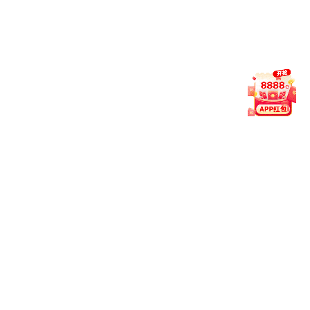
深夜看球，还好有 威廉希尔棋牌在线登
录...
入坑必读
威廉希尔棋牌在线登录 平台注册用户中，付费会员占
比超过 15%，会员续费率高达 85%。...
恩怨情仇
我们与华为云、阿里云、腾讯云、AWS 等主流云厂商
建立战略合作。
数据狂魔
威廉希尔棋牌在线登录 的社区板块月活跃用户突破
200 万，日均发帖量超过 5 万条。...